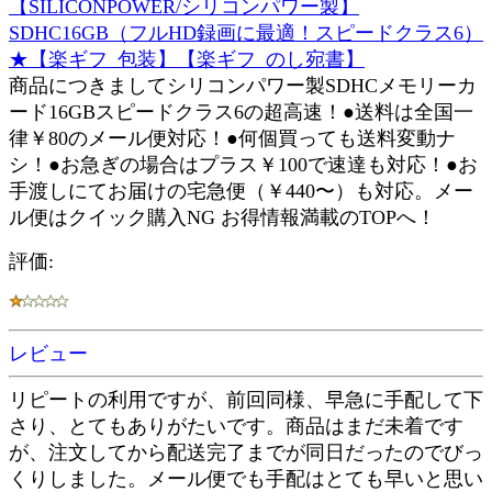
【SILICONPOWER/シリコンパワー製】
SDHC16GB（フルHD録画に最適！スピードクラス6）
★【楽ギフ_包装】【楽ギフ_のし宛書】
商品につきましてシリコンパワー製SDHCメモリーカ
ード16GBスピードクラス6の超高速！●送料は全国一
律￥80のメール便対応！●何個買っても送料変動ナ
シ！●お急ぎの場合はプラス￥100で速達も対応！●お
手渡しにてお届けの宅急便（￥440〜）も対応。メー
ル便はクイック購入NG お得情報満載のTOPへ！
評価:
レビュー
リピートの利用ですが、前回同様、早急に手配して下
さり、とてもありがたいです。商品はまだ未着です
が、注文してから配送完了までが同日だったのでびっ
くりしました。メール便でも手配はとても早いと思い