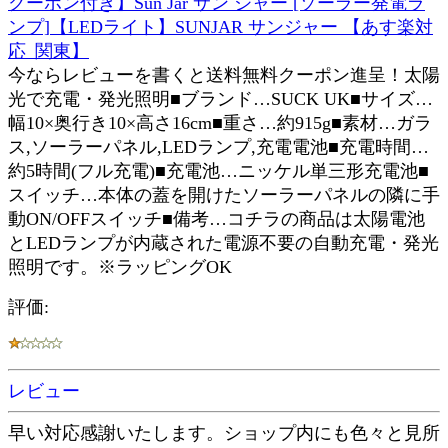
クーポン付き】Sun Jar サン ジャー [ソーラー発電ラ
ンプ]【LEDライト】SUNJAR サンジャー 【あす楽対
応_関東】
今ならレビューを書くと送料無料クーポン進呈！太陽
光で充電・発光照明■ブランド…SUCK UK■サイズ…
幅10×奥行き10×高さ16cm■重さ…約915g■素材…ガラ
ス,ソーラーパネル,LEDランプ,充電電池■充電時間…
約5時間(フル充電)■充電池…ニッケル単三形充電池■
スイッチ…本体の蓋を開けたソーラーパネルの隣に手
動ON/OFFスイッチ■備考…コチラの商品は太陽電池
とLEDランプが内蔵された電源不要の自動充電・発光
照明です。※ラッピングOK
評価:
レビュー
早い対応感謝いたします。ショップ内にも色々と見所