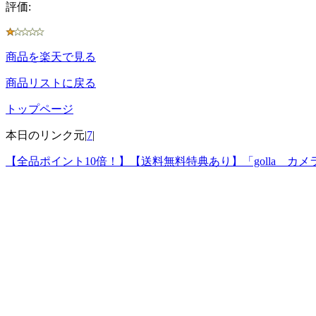
評価:
商品を楽天で見る
商品リストに戻る
トップページ
本日のリンク元|
7
|
【全品ポイント10倍！】【送料無料特典あり】「golla カメ