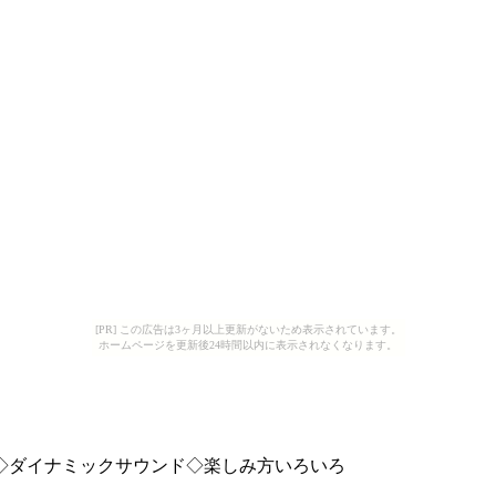
[PR] この広告は3ヶ月以上更新がないため表示されています。
ホームページを更新後24時間以内に表示されなくなります。
面◇ダイナミックサウンド◇楽しみ方いろいろ