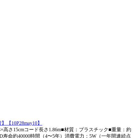
10P28may10】
15cmコード長さ1.86m■材質：プラスチック■重量：約
寿命約40000時間（4〜5年）消費電力：5W（一年間連続点