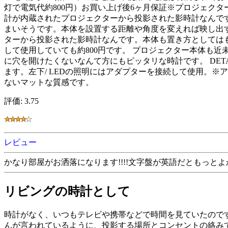
灯で電気代約800円）お買い上げ後6ヶ月保証※プロジェク
計が内蔵されたプロジェクターから投影された影時計なんで
まいそうです。本体を設置する距離や角度を変えれば映し出
ターから投影された影時計なんです。本体も置き方としてはも
して使用していても約800円です。 プロジェクター本体も
に穴を開けたくないなんて方にもピッタリな時計です。 DET
ます。左下/ LEDの照明にはアダプターを接続して使用。※
ないマットな質感です。
評価: 3.75
レビュー
かなり部屋がお洒落になります!!!!文字盤が英語だともっと
リビングの時計として
時計がなく、いつもテレビや携帯などで時間を見ていたので
んが言われているように、投影する場所とコンセントの絡み