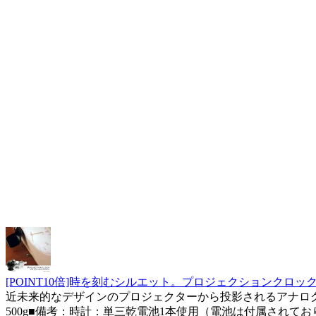
[POINT10倍]時を刻むシルエット。プロジェクションクロック(プ
近未来的なデザインのプロジェクターから投影されるアナログク
500g■備考：時計：単三乾電池1本使用（電池は付属されてお