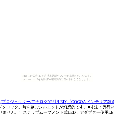
[PR] この広告は3ヶ月以上更新がないため表示されています。
ホームページを更新後24時間以内に表示されなくなります。
ロジェクター/アナログ/時計/LED)【COCOA インテリア雑貨】【
ロック。時を刻むシルエットが幻想的です。■寸法：奥行24×高さ
りません。）ステップムーブメント式LED：アダプター使用LED