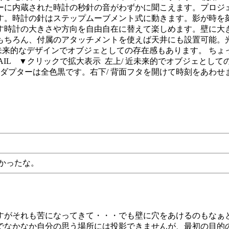
ターに内蔵された時計の秒針の音がわずかに聞こえます。プロ
す。時計の針はステップムーブメント式に動きます。影が時を
す時計の大きさや方向を自由自在に替えて楽しめます。壁に大
ちろん、付属のアタッチメントを使えば天井にも設置可能。光
近未来的なデザインでオブジェとしての存在感もあります。 ち
AIL ▼クリックで拡大表示 左上/ 近未来的でオブジェとして
アダプターは全色黒です。右下/ 背面フタを開けて時刻をあわ
よかったな。
すがそれも苦になってきて・・・でも壁に穴をあけるのもなぁ
でなかなか自分の思う場所には投影できませんが、最初の目的