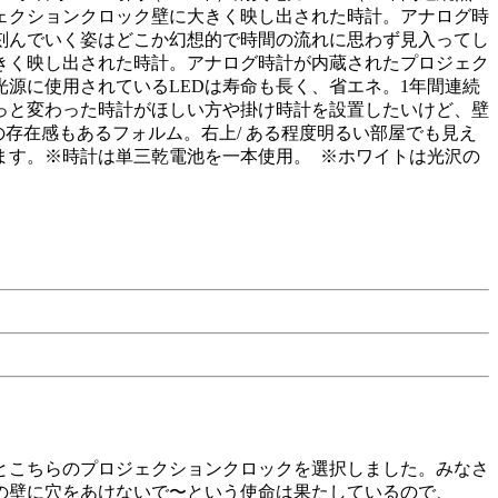
ジェクションクロック壁に大きく映し出された時計。アナログ時
刻んでいく姿はどこか幻想的で時間の流れに思わず見入ってし
きく映し出された時計。アナログ時計が内蔵されたプロジェク
源に使用されているLEDは寿命も長く、省エネ。1年間連続
ょっと変わった時計がほしい方や掛け時計を設置したいけど、壁
の存在感もあるフォルム。右上/ ある程度明るい部屋でも見え
せます。※時計は単三乾電池を一本使用。 ※ホワイトは光沢の
とこちらのプロジェクションクロックを選択しました。みなさ
の壁に穴をあけないで〜という使命は果たしているので、