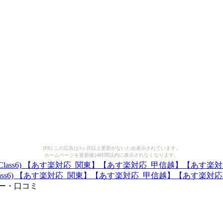
[PR] この広告は3ヶ月以上更新がないため表示されています。
ホームページを更新後24時間以内に表示されなくなります。
lass6) 【あす楽対応_関東】【あす楽対応_甲信越】【あす楽対
ュー・口コミ