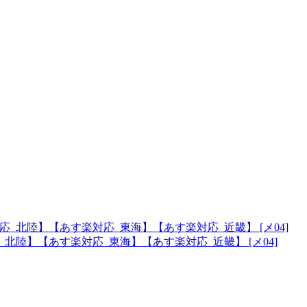
応_北陸】【あす楽対応_東海】【あす楽対応_近畿】 [メ04]