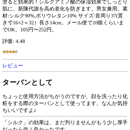
塗ると効果的！シルクアミノ酸の保湿効果でしっとり
肌に、新陳代謝を高め老化を防ぎます。男女兼用。素
材:シルク90%,ポリウレタン10% サイズ:首周り37(置
き寸16×2＝32）長さ14cm。メール便で10個くらいま
でOK、105円〜252円。
評価: 4.48
レビュー
ターバンとして
ちょっと使用方法がちがうのですが、顔を洗ったり化
粧をする際のターバンとして使ってます。なんか気持
ちいいですよ♪
「シルク」の効果は、まだ判りませんがもう少し厚手
だったら尚！良かったです。