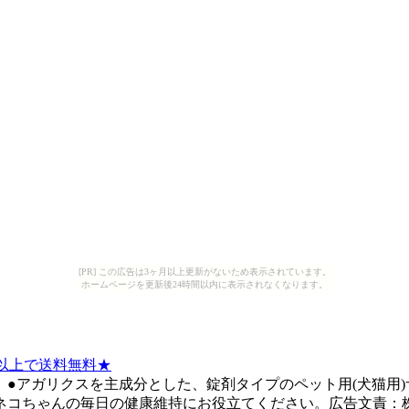
[PR] この広告は3ヶ月以上更新がないため表示されています。
ホームページを更新後24時間以内に表示されなくなります。
円以上で送料無料★
●アガリクスを主成分とした、錠剤タイプのペット用(犬猫用
コちゃんの毎日の健康維持にお役立てください。広告文責：株