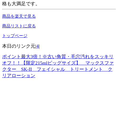
格も大満足です。
商品を楽天で見る
商品リストに戻る
トップページ
本日のリンク元|
4
|
ポイント最大3倍！※古い角質・毛穴汚れをスッキリ
オフ！！【限定215mlビッグサイズ】 マックスファ
クター SK-II フェイシャル トリートメント ク
リアローション